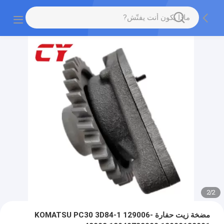
2
/
2
مضخة زيت حفارة KOMATSU PC30 3D84-1 129006-