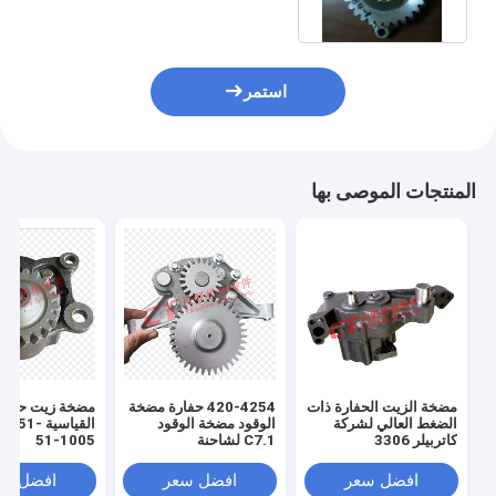
استمر
المنتجات الموصى بها
مضخة الزيت الحفارة ذات
420-4254 حفارة مضخة
مضخة زيت حفارة 
الضغط العالي لشركة
الوقود مضخة الوقود
كاتربيلر 3306
C7.1 لشاحنة
51-1005
افضل سعر
افضل سعر
افضل سع