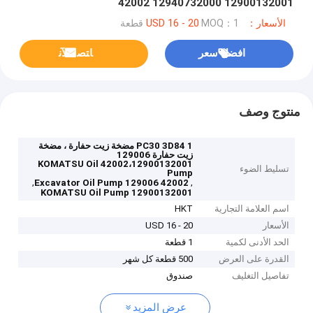
42002 12940732000 12900132001
الأسعار：USD 16 - 20
MOQ：1 قطعة
افضل سعر
ﺎﺘﺼﻟ ﺍﻶﻧ
منتوج وصف
PC30 3D84 1 مضخة زيت حفارة ، مضخة
زيت حفارة 129006
42002،12900132001 KOMATSU Oil
تسليط الضوء
Pump
,
,
Excavator Oil Pump 129006 42002
12900132001 KOMATSU Oil Pump
اسم العلامة التجارية
HKT
الأسعار
USD 16 - 20
الحد الأدنى لكمية
1 قطعة
القدرة على العرض
500 قطعة كل شهر
تفاصيل التغليف
صندوق
عرض المزيد