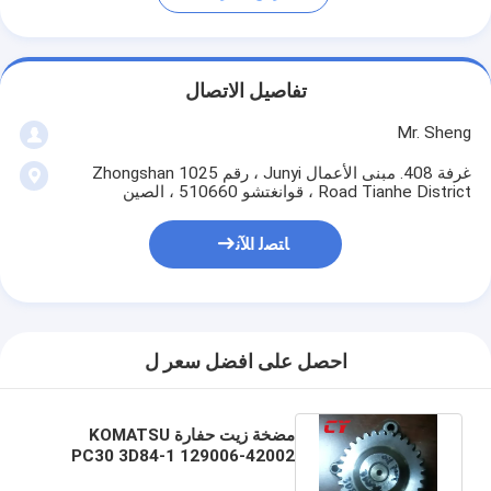
تفاصيل الاتصال
Mr. Sheng
غرفة 408. مبنى الأعمال Junyi ، رقم 1025 Zhongshan
Road Tianhe District ، قوانغتشو 510660 ، الصين
ﺎﺘﺼﻟ ﺍﻶﻧ
احصل على افضل سعر ل
مضخة زيت حفارة KOMATSU
PC30 3D84-1 129006-42002
12940732000 12900132001