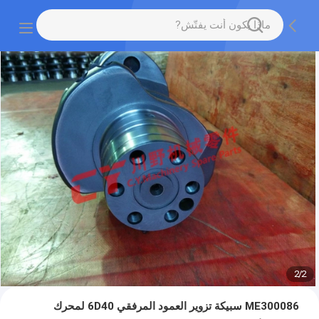
2
/
2
ME300086 سبيكة تزوير العمود المرفقي 6D40 لمحرك