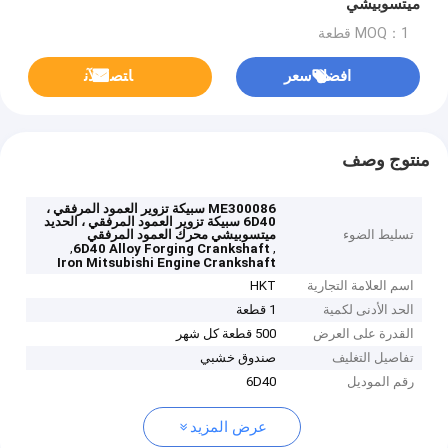
ميتسوبيشي
MOQ：1 قطعة
افضل سعر
ﺎﺘﺼﻟ ﺍﻶﻧ
منتوج وصف
ME300086 سبيكة تزوير العمود المرفقي ،
6D40 سبيكة تزوير العمود المرفقي ، الحديد
تسليط الضوء
ميتسوبيشي محرك العمود المرفقي
,
,
6D40 Alloy Forging Crankshaft
Iron Mitsubishi Engine Crankshaft
اسم العلامة التجارية
HKT
الحد الأدنى لكمية
1 قطعة
القدرة على العرض
500 قطعة كل شهر
تفاصيل التغليف
صندوق خشبي
رقم الموديل
6D40
عرض المزيد