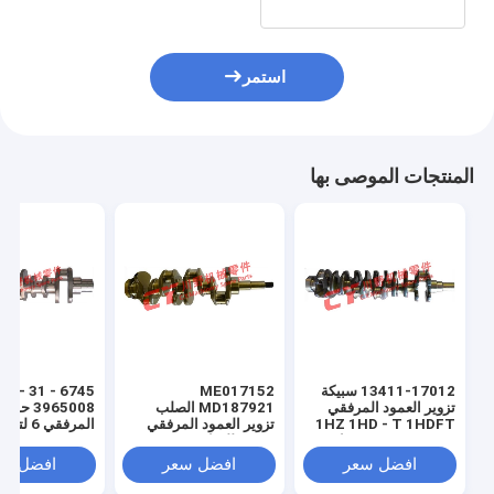
استمر
المنتجات الموصى بها
13411-17012 سبيكة
ME017152
 - 1120
تزوير العمود المرفقي
MD187921 الصلب
3965008 ح
1HZ 1HD - T 1HDFT
تزوير العمود المرفقي
الم
1HDFTE 4.2 محرك
4D32 للشاحنة
SAA6D114E-3
لسيارات تويوتا
PC300-8
افضل سعر
افضل سعر
افضل سع